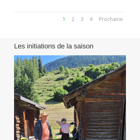
1
2
3
4
Prochaine
Les initiations de la saison