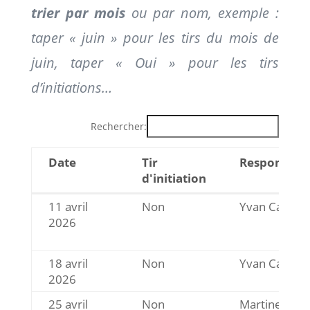
trier par mois
ou par nom, exemple :
taper « juin » pour les tirs du mois de
juin, taper « Oui » pour les tirs
d’initiations…
Rechercher:
Date
Tir
Responsable
d'initiation
Date
Tir
Responsable
11 avril
Non
Yvan Carron
d'initiation
2026
18 avril
Non
Yvan Carron
2026
25 avril
Non
Martine